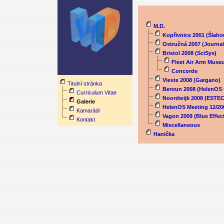
M.D.
Kopřivnice 2001 (Šlaho
Ostružná 2007 (Journa
Bristol 2008 (SciSys)
Fleet Air Arm Mus
Concorde
Martin Děcký –
Vieste 2008 (Gargano)
Titulní stránka
Beroun 2008 (HelenOS 
Galerie
Curriculum Vitae
Noordwijk 2008 (ESTEC
Galerie
HelenOS Meeting 12/20
Kamarádi
Vagon 2009 (Blue Effec
Kontakt
Miscellaneous
Hanička