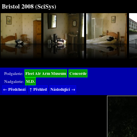
Bristol 2008 (SciSys)
Fleet Air Arm Museum
Concorde
Podgalerie:
M.D.
Nadgalerie:
← Předchozí
↑ Přehled
Následující →