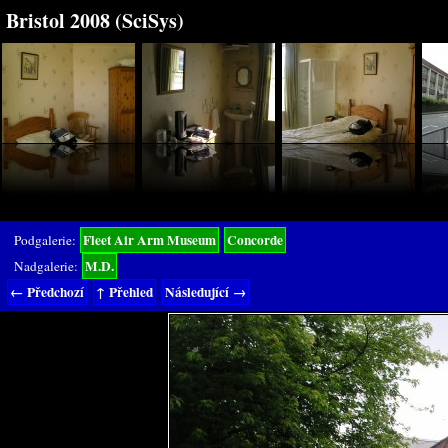
Bristol 2008 (SciSys)
Fleet Air Arm Museum
Concorde
Podgalerie:
M.D.
Nadgalerie:
← Předchozí
↑ Přehled
Následující →