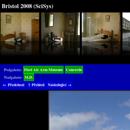
Bristol 2008 (SciSys)
Fleet Air Arm Museum
Concorde
Podgalerie:
M.D.
Nadgalerie:
← Předchozí
↑ Přehled
Následující →