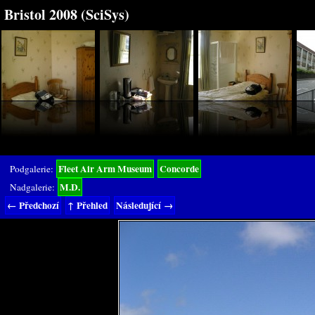
Bristol 2008 (SciSys)
Fleet Air Arm Museum
Concorde
Podgalerie:
M.D.
Nadgalerie:
← Předchozí
↑ Přehled
Následující →