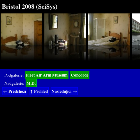
Bristol 2008 (SciSys)
Fleet Air Arm Museum
Concorde
Podgalerie:
M.D.
Nadgalerie:
← Předchozí
↑ Přehled
Následující →