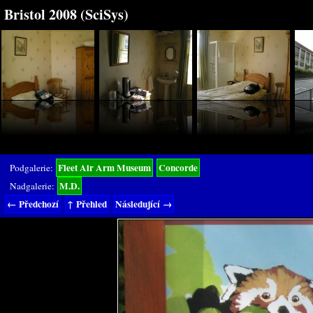
Bristol 2008 (SciSys)
Fleet Air Arm Museum
Concorde
Podgalerie:
M.D.
Nadgalerie:
← Předchozí
↑ Přehled
Následující →