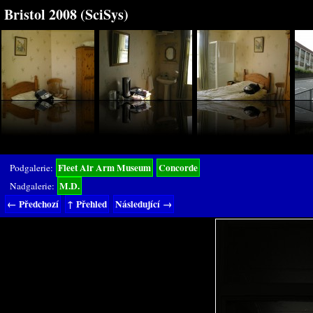
Bristol 2008 (SciSys)
Fleet Air Arm Museum
Concorde
Podgalerie:
M.D.
Nadgalerie:
← Předchozí
↑ Přehled
Následující →