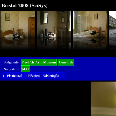
Bristol 2008 (SciSys)
Fleet Air Arm Museum
Concorde
Podgalerie:
M.D.
Nadgalerie:
← Předchozí
↑ Přehled
Následující →