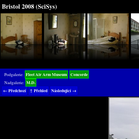
Bristol 2008 (SciSys)
Fleet Air Arm Museum
Concorde
Podgalerie:
M.D.
Nadgalerie:
← Předchozí
↑ Přehled
Následující →