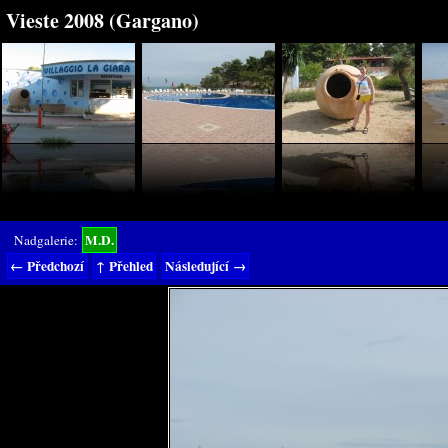
Vieste 2008 (Gargano)
M.D.
Nadgalerie:
← Předchozí
↑ Přehled
Následující →