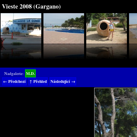
Vieste 2008 (Gargano)
M.D.
Nadgalerie:
← Předchozí
↑ Přehled
Následující →