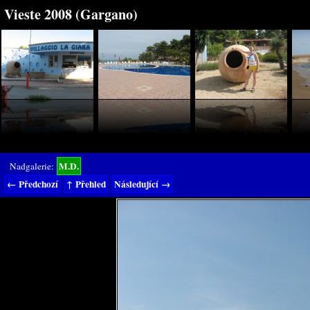
Vieste 2008 (Gargano)
M.D.
Nadgalerie:
← Předchozí
↑ Přehled
Následující →