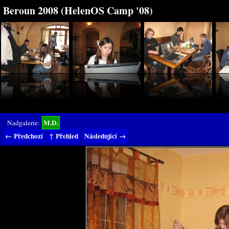
Beroun 2008 (HelenOS Camp '08)
M.D.
Nadgalerie:
← Předchozí
↑ Přehled
Následující →