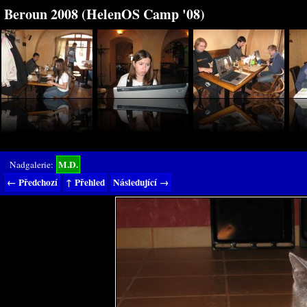
Beroun 2008 (HelenOS Camp '08)
M.D.
Nadgalerie:
← Předchozí
↑ Přehled
Následující →