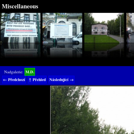
Miscellaneous
M.D.
Nadgalerie:
← Předchozí
↑ Přehled
Následující →