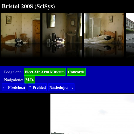
Bristol 2008 (SciSys)
Fleet Air Arm Museum
Concorde
Podgalerie:
M.D.
Nadgalerie:
← Předchozí
↑ Přehled
Následující →