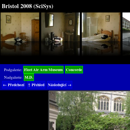
Bristol 2008 (SciSys)
Fleet Air Arm Museum
Concorde
Podgalerie:
M.D.
Nadgalerie:
← Předchozí
↑ Přehled
Následující →