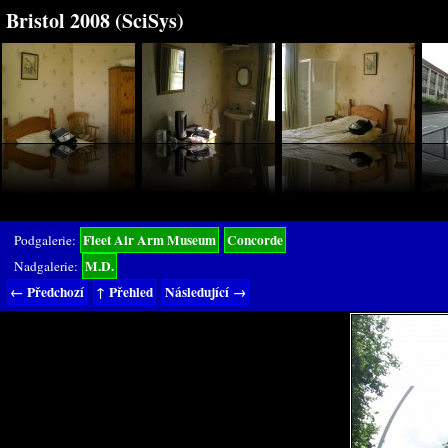
Bristol 2008 (SciSys)
Fleet Air Arm Museum
Concorde
Podgalerie:
M.D.
Nadgalerie:
← Předchozí
↑ Přehled
Následující →