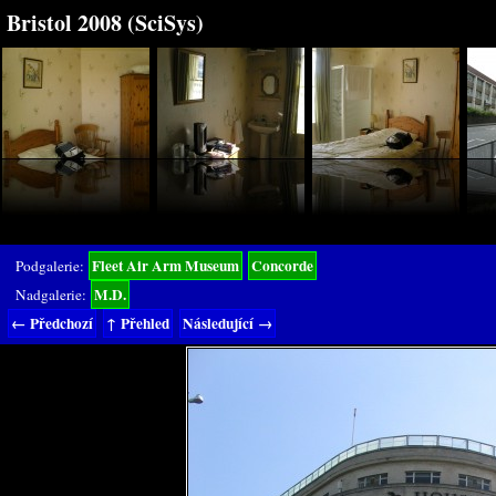
Bristol 2008 (SciSys)
Fleet Air Arm Museum
Concorde
Podgalerie:
M.D.
Nadgalerie:
← Předchozí
↑ Přehled
Následující →